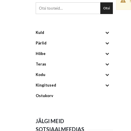
Otsi
Kuld
Pärlid
Hõbe
Teras
Kodu
Kingitused
Ostukorv
JÄLGI MEID
SOTSIAALMEEDIAS