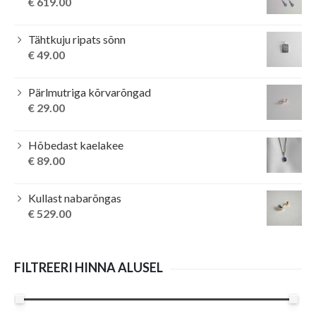
€
619.00
Tähtkuju ripats sõnn
€
49.00
Pärlmutriga kõrvarõngad
€
29.00
Hõbedast kaelakee
€
89.00
Kullast nabarõngas
€
529.00
FILTREERI HINNA ALUSEL