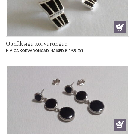
Oonüksiga kõrvarõngad
€
159.00
KIVIGA KÕRVARÕNGAD
,
NAISED
.