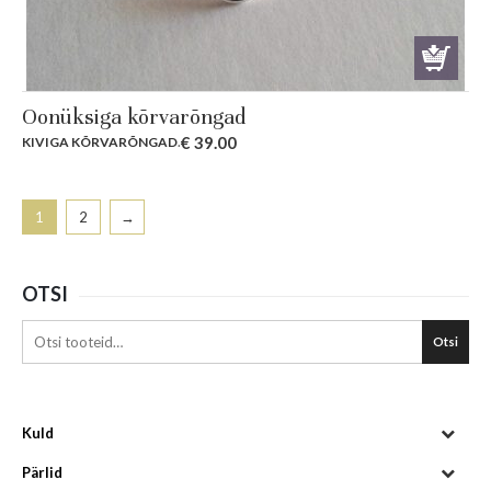
Oonüksiga kõrvarõngad
€
39.00
KIVIGA KÕRVARÕNGAD
.
1
2
→
OTSI
Otsi
Kuld
Pärlid