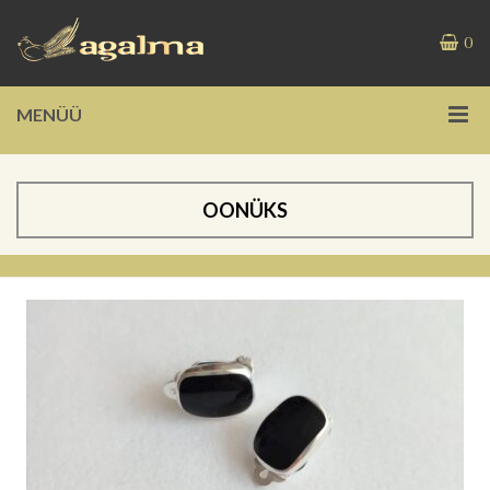
0
MENÜÜ
OONÜKS