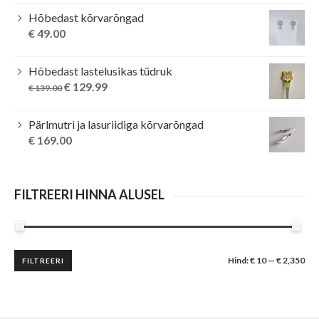
Hõbedast kõrvarõngad
€
49.00
Hõbedast lastelusikas tüdruk
Original
Current
€
129.99
€
139.00
price
price
was:
is:
Pärlmutri ja lasuriidiga kõrvarõngad
€ 139.00.
€ 129.99.
€
169.00
FILTREERI HINNA ALUSEL
Minimaalne
Maksimaalne
Hind:
€ 10
—
€ 2,350
FILTREERI
hind
hind