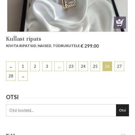
Kullast ripats
€
299.00
KIVITA RIPATSID
,
NAISED
,
TÜDRUKUTELE
.
←
1
2
3
…
23
24
25
26
27
28
→
OTSI
Otsi