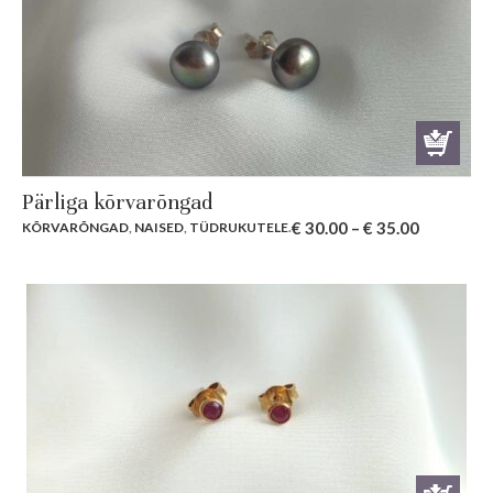
Pärliga kõrvarõngad
€
30.00
–
€
35.00
KÕRVARÕNGAD
,
NAISED
,
TÜDRUKUTELE
.