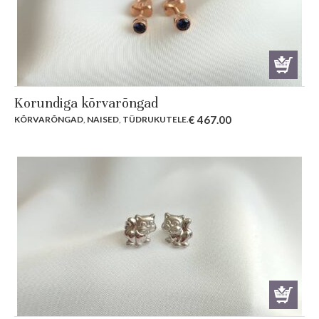
Korundiga kõrvarõngad
€
467.00
KÕRVARÕNGAD
,
NAISED
,
TÜDRUKUTELE
.